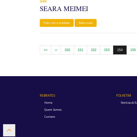
SEME
SEARA MEIMEI
Fale com a entidade
Saiba mais
<<
<
150
151
152
153
154
155
REBRATES
FOLHETIM
Home
Notícias & E
Quem Somos
Contato