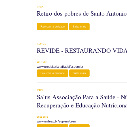
RPSA
Retiro dos pobres de Santo Antonio
Fale com a entidade
Saiba mais
REVIDE
REVIDE - RESTAURANDO VID
WEBSITE
www.presbiterianafiladelfia.com.br
Fale com a entidade
Saiba mais
CREN
Salus Associação Para a Saúde - Nú
Recuperação e Educação Nutriciona
WEBSITE
www.unifesp.br/suplem/cren