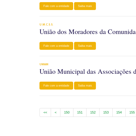
Fale com a entidade
Saiba mais
U.M.C.S.S.
União dos Moradores da Comunida
Fale com a entidade
Saiba mais
UMAM
União Municipal das Associações d
Fale com a entidade
Saiba mais
<<
<
150
151
152
153
154
155