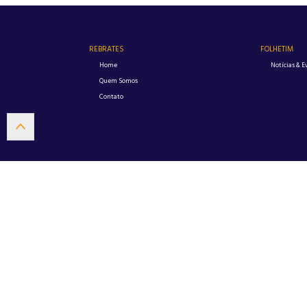
REBRATES
FOLHETIM
Home
Notícias & E
Quem Somos
Contato