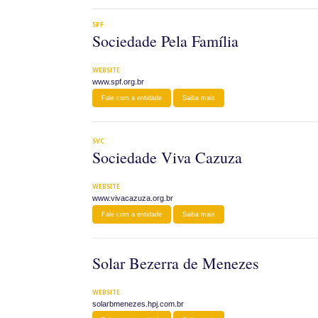
SPF
Sociedade Pela Família
WEBSITE
www.spf.org.br
Fale com a entidade
Saiba mais
SVC
Sociedade Viva Cazuza
WEBSITE
www.vivacazuza.org.br
Fale com a entidade
Saiba mais
Solar Bezerra de Menezes
WEBSITE
solarbmenezes.hpj.com.br