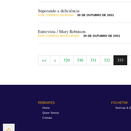
Superando a deficiência
POR CORREIO DA BAHIA
30 DE OUTUBRO DE 2001
Entrevista / Mary Robinson
POR CORREIO BRAZILIENSE
30 DE OUTUBRO DE 2001
<<
<
329
330
331
332
333
REBRATES
FOLHETIM
Home
Notícias & 
Quem Somos
Contato