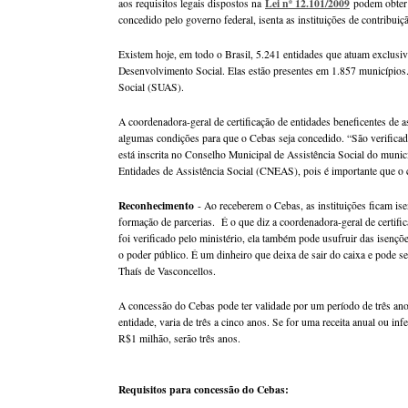
Lei nº 12.101/2009
aos requisitos legais dispostos na
podem obter 
concedido pelo governo federal, isenta as instituições de contribu
Existem hoje, em todo o Brasil, 5.241 entidades que atuam exclusiva
Desenvolvimento Social. Elas estão presentes em 1.857 municípios
Social (SUAS).
A coordenadora-geral de certificação de entidades beneficentes de as
algumas condições para que o Cebas seja concedido. “São verificad
está inscrita no Conselho Municipal de Assistência Social do munic
Entidades de Assistência Social (CNEAS), pois é importante que o c
Reconhecimento
- Ao receberem o Cebas, as instituições ficam isen
formação de parcerias. É o que diz a coordenadora-geral de certifi
foi verificado pelo ministério, ela também pode usufruir das isençõe
o poder público. É um dinheiro que deixa de sair do caixa e pode ser
Thaís de Vasconcellos.
A concessão do Cebas pode ter validade por um período de três ano
entidade, varia de três a cinco anos. Se for uma receita anual ou in
R$1 milhão, serão três anos.
Requisitos para concessão do Cebas: