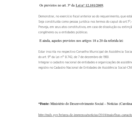
Lei nº 12.101/2009
Os previstos no art. 3º da
.
Demonstrar, no exercício fiscal anterior ao do requerimento, que es
Seja constituída como pessoa jurídica nos termos do caput do art.1º; 
Preveja, em seus atos constitutivos, em caso de dissolução ou extin
congêneres ou a entidades públicas.
E ainda, aqueles previstos nos artigos 18 a 20 da referida lei:
Estar inscrita no respectivo Conselho Municipal de Assistência Socia
do art. 9º da Lei nº 8.742, de 7 de dezembro de 1993.
Integrar o cadastro nacional de entidades e organizações de assistênci
registro no Cadastro Nacional de Entidades de Assistência Social-CNE
*
Fonte:
Ministério do Desenvolvimento Social – Notícias (Carolina
http://mds.gov.br/area-de-imprensa/noticias/2018/maio/fnas-capacit