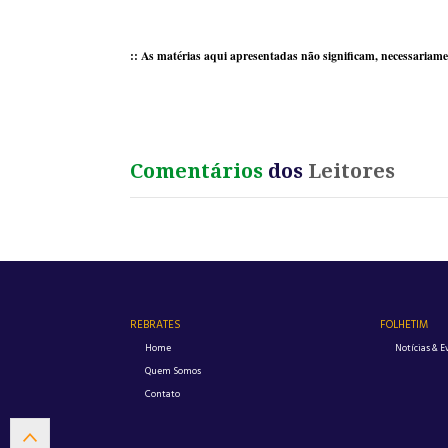
:: As matérias aqui apresentadas não significam, necessariame
Comentários
dos
Leitores
REBRATES
FOLHETIM
Home
Notícias & E
Quem Somos
Contato