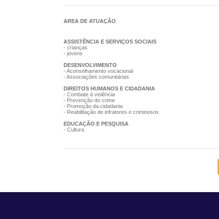
AREA DE ATUAÇÃO
ASSISTÊNCIA E SERVIÇOS SOCIAIS
- crianças
- jovens
DESENVOLVIMENTO
- Aconselhamento vocacional
- Associações comunitárias
DIREITOS HUMANOS E CIDADANIA
- Combate à violência
- Prevenção do crime
- Promoção da cidadania
- Reabilitação de infratores e criminosos
EDUCAÇÃO E PESQUISA
- Cultura