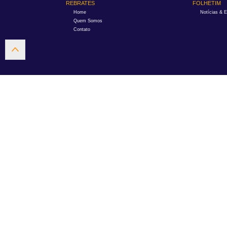
REBRATES
FOLHETIM
Home
Notícias & 
Quem Somos
Contato