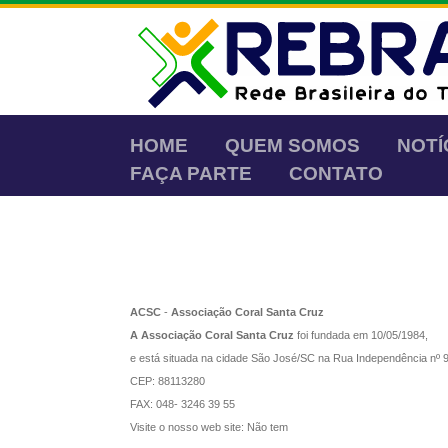
HOME
QUEM SOMOS
NOTÍ
FAÇA PARTE
CONTATO
ACSC
-
Associação Coral Santa Cruz
A Associação Coral Santa Cruz
foi fundada em 10/05/1984,
e está situada na cidade São José/SC na Rua Independência nº 97
CEP: 88113280
FAX: 048- 3246 39 55
Visite o nosso web site: Não tem