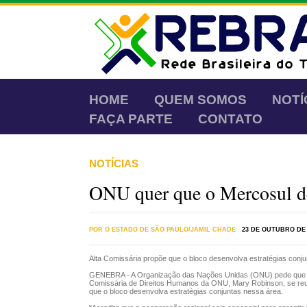
HOME
QUEM SOMOS
NOTÍ
FAÇA PARTE
CONTATO
NOTÍCIAS
ONU quer que o Mercosul dê
POR O ESTADO DE SÃO PAULO/JAMIL CHADE
23 DE OUTUBRO DE 
Alta Comissária propõe que o bloco desenvolva estratégias conju
GENEBRA - A Organização das Nações Unidas (ONU) pede que o M
Comissária de Direitos Humanos da ONU, Mary Robinson, se reu
que o bloco desenvolva estratégias conjuntas nessa área.