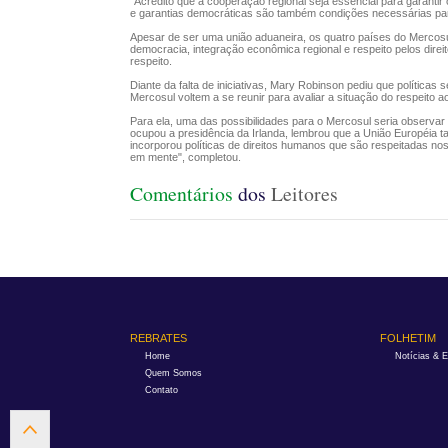
"Acredito que a cooperação regional seja essencial para garantir
e garantias democráticas são também condições necessárias para
Apesar de ser uma união aduaneira, os quatro países do Mercosu
democracia, integração econômica regional e respeito pelos direi
respeito.
Diante da falta de iniciativas, Mary Robinson pediu que polític
Mercosul voltem a se reunir para avaliar a situação do respeito a
Para ela, uma das possibilidades para o Mercosul seria observar 
ocupou a presidência da Irlanda, lembrou que a União Européia
incorporou políticas de direitos humanos que são respeitadas n
em mente", completou.
Comentários
dos
Leitores
REBRATES
FOLHETIM
Home
Notícias & 
Quem Somos
Contato