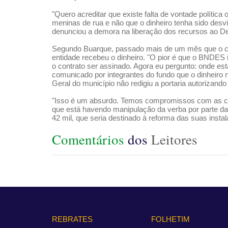
"Quero acreditar que existe falta de vontade políti
meninas de rua e não que o dinheiro tenha sido desvi
denunciou a demora na liberação dos recursos ao 
Segundo Buarque, passado mais de um mês que o cont
entidade recebeu o dinheiro. "O pior é que o BNDES
o contrato ser assinado. Agora eu pergunto: onde está
comunicado por integrantes do fundo que o dinheiro 
Geral do município não redigiu a portaria autorizando
"Isso é um absurdo. Temos compromissos com as cria
que está havendo manipulação da verba por parte da p
42 mil, que seria destinado à reforma das suas inst
Comentários
dos
Leitores
REBRATES
FOLHETIM