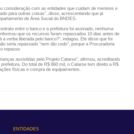
ca ou consideração com as entidades que cuidam de meninos e
ado para outras coisas", disse, acrescentando que já
Departamento de Área Social do BNDES.
rato entre o banco e a prefeitura foi assinado, nenhuma
 informou que os recursos foram repassados 10 dias antes de
 a verba liberada pelo banco?", indagou. Ele disse que foi
não seria repassado "nem tão cedo", porque a Procuradoria
 o repasse.
nças assistidas pelo Projeto Catarse", afirmou, acreditando
refeitura. Do total de R$ 860 mil, o Catarse tem direito a R$
alações físicas e compra de equipamentos.
ENTIDADES