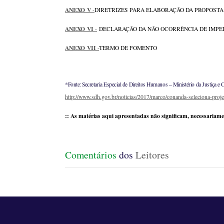
ANEXO V
-
DIRETRIZES PARA ELABORAÇÃO DA PROPOSTA
ANEXO VI
-
DECLARAÇÃO DA NÃO OCORRÊNCIA DE IMPE
ANEXO VII
-
TERMO DE FOMENTO
*Fonte: Secretaria Especial de Direitos Humanos – Ministério da Justiça e 
http://www.sdh.gov.br/noticias/2017/marco/conanda-seleciona-proje
:: As matérias aqui apresentadas não significam, necessariame
Comentários
dos
Leitores