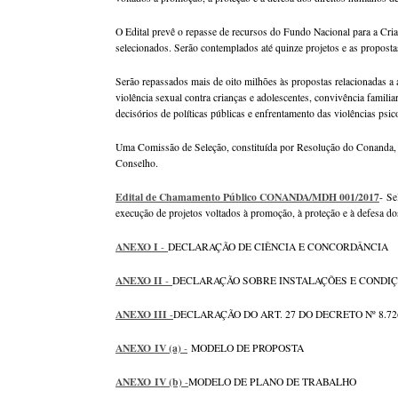
O Edital prevê o repasse de recursos do Fundo Nacional para a Cria
selecionados. Serão contemplados até quinze projetos e as proposta
Serão repassados mais de oito milhões às propostas relacionadas a á
violência sexual contra crianças e adolescentes, convivência famili
decisórios de políticas públicas e enfrentamento das violências psico
Uma Comissão de Seleção, constituída por Resolução do Conanda, j
Conselho.
Edital de Chamamento Público CONANDA/MDH 001/2017
- Se
execução de projetos voltados à promoção, à proteção e à defesa do
ANEXO I
-
DECLARAÇÃO DE CIÊNCIA E CONCORDÂNCIA
ANEXO II
-
DECLARAÇÃO SOBRE INSTALAÇÕES E CONDIÇ
ANEXO III
-
DECLARAÇÃO DO ART. 27 DO DECRETO Nº 8.72
ANEXO IV (a)
-
MODELO DE PROPOSTA
ANEXO IV (b)
-
MODELO DE PLANO DE TRABALHO