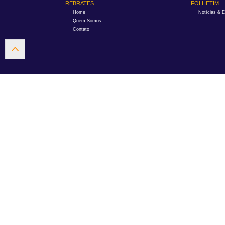
REBRATES
FOLHETIM
Home
Notícias & 
Quem Somos
Contato