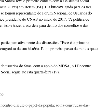
la Santos teve o primeiro contato com a assistência social
ocial (Cras) em Belém (PA). Ela buscava ajuda para os três
 e se tornou representante do Fórum Nacional de Usuários do
ce-presidente do CNAS no início de 2017. “A política de
er isso e trazer a voz dele para dentro dos conselhos e das
participam ativamente das discussões. “Esse é o primeiro
rotagonista de sua história. É um primeiro passo de muitos que a
es de usuários do Suas, com o apoio do MDSA, o
I Encontro
a Social
segue até esta quarta-feira (19).
rio
/encontro-discute-o-papel-da-populacao-na-construcao-das-