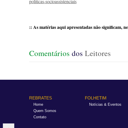
politicas-socioassistenciais
:: As matérias aqui apresentadas não significam, ne
Comentários
dos
Leitores
REBRATES
FOLHETIM
Home
Notícias & Eventos
Quem Somos
Contato