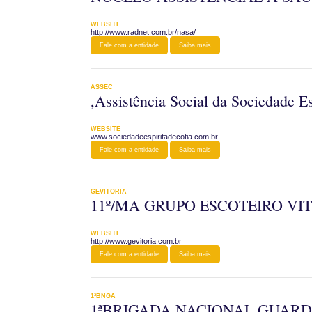
WEBSITE
http://www.radnet.com.br/nasa/
Fale com a entidade
Saiba mais
ASSEC
,Assistência Social da Sociedade Es
WEBSITE
www.sociedadeespiritadecotia.com.br
Fale com a entidade
Saiba mais
GEVITORIA
11º/MA GRUPO ESCOTEIRO VI
WEBSITE
http://www.gevitoria.com.br
Fale com a entidade
Saiba mais
1ªBNGA
1ªBRIGADA NACIONAL GUARD