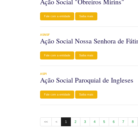
Ação Social "Obreiros Mirins"
Fale com a entidade
Saiba mais
ASNSF
Ação Social Nossa Senhora de Fát
Fale com a entidade
Saiba mais
ASPI
Ação Social Paroquial de Ingleses
Fale com a entidade
Saiba mais
<<
<
1
2
3
4
5
6
7
8