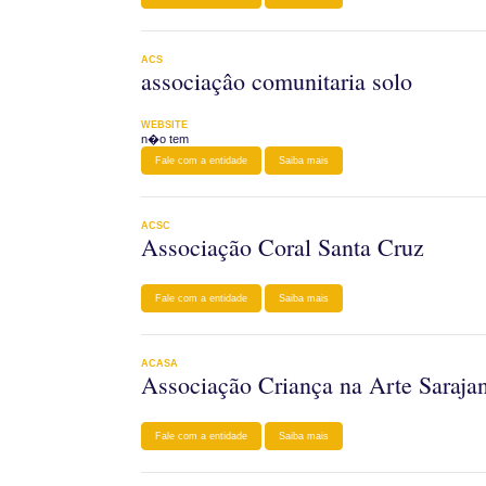
ACS
associaçâo comunitaria solo
WEBSITE
n�o tem
Fale com a entidade
Saiba mais
ACSC
Associação Coral Santa Cruz
Fale com a entidade
Saiba mais
ACASA
Associação Criança na Arte Saraja
Fale com a entidade
Saiba mais