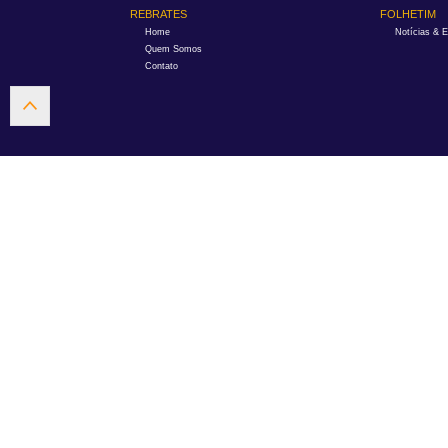
REBRATES
FOLHETIM
Home
Notícias & 
Quem Somos
Contato