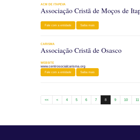
ACM DE ITAPEVA
Associação Cristã de Moços de Ita
Fale com a entidade
Saiba mais
CARISMA
Associação Cristã de Osasco
WEBSITE
www.centrosocialcarisma.org
Fale com a entidade
Saiba mais
<<
<
4
5
6
7
8
9
10
11